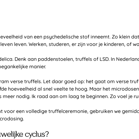
eveelheid van een psychedelische stof inneemt. Zo klein dat 
leven leven. Werken, studeren, er zijn voor je kinderen, of w
ica. Denk aan paddenstoelen, truffels of LSD. In Nederland z
oegankelijke manier.
am verse truffels. Let daar goed op: het gaat om verse truf
elfde hoeveelheid al snel veelte te hoog. Maar het microdosen
iets meer nodig. Ik raad aan om laag te beginnen. Zo voel je rus
omt voor een volledige truffelceremonie, gebruiken we gemidd
icrodosing.
elijke cyclus?