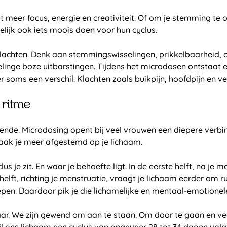
 meer focus, energie en creativiteit. Of om je stemming te 
elijk ook iets moois doen voor hun cyclus.
achten. Denk aan stemmingswisselingen, prikkelbaarheid, o
selinge boze uitbarstingen. Tijdens het microdosen ontstaat 
 is er soms een verschil. Klachten zoals buikpijn, hoofdpijn e
 ritme
gende. Microdosing opent bij veel vrouwen een diepere verbin
raak je meer afgestemd op je lichaam.
us je zit. En waar je behoefte ligt. In de eerste helft, na je
lft, richting je menstruatie, vraagt je lichaam eerder om ru
iepen. Daardoor pik je die lichamelijke en mentaal-emotionel
aar. We zijn gewend om aan te staan. Om door te gaan en veel
 ons lichaam een cyclus van ongeveer 28 tot 34 dagen volgt