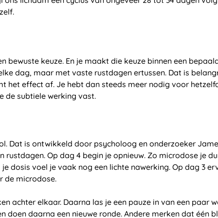
elf.
 een bewuste keuze. En je maakt die keuze binnen een bepaald
lke dag, maar met vaste rustdagen ertussen. Dat is belangr
 het effect af. Je hebt dan steeds meer nodig voor hetzelfd
e de subtiele werking vast.
l. Dat is ontwikkeld door psycholoog en onderzoeker James
zijn rustdagen. Op dag 4 begin je opnieuw. Zo microdose je 
e dosis voel je vaak nog een lichte nawerking. Op dag 3 erv
er de microdose.
ken achter elkaar. Daarna las je een pauze in van een paar w
en doen daarna een nieuwe ronde. Andere merken dat één bl