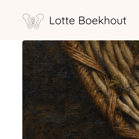
Ga
naar
Lotte Boekhout
de
inhoud