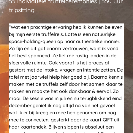
55 individuele truffelceremonies | 550 uur
tripsitting
“Wat een prachtige ervaring heb ik kunnen beleven
bij mijn eerste truffelreis. Lotte is een natuurlijke
space-holding-queen op haar authentieke manier.
Zo fijn en dit gaf enorm vertrouwen, want ik vond
het best spannend. Ze liet me rustig landen in de
sfeervolle ruimte. Ook vooraf is het proces al
gestart met de intake, vragen en intentie zetten. De
tafel met jaarwiel hielp hier goed bij. Daarna kennis
maken met de truffels zelf door het samen klaar te
maken en maakte het ook dankbaar & eervol. Zo
mooi. De sessie was in juli en nu terugblikkend eind
december geniet ik nog altijd na van het gevoel
wat ik er bij kreeg en mee heb genomen om nog
mee te connecten, gesterkt door de kaart GIFT uit
haar kaartendek. Blijven slapen is absoluut een