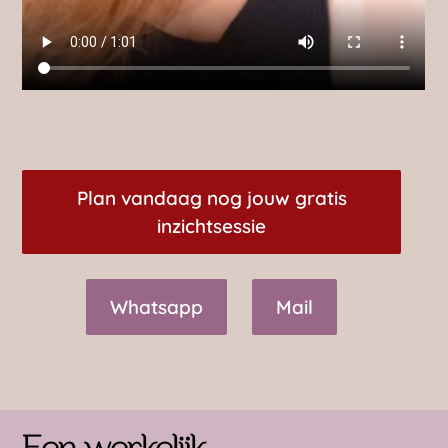
Plan vandaag nog jouw gratis
inzichtsessie
Whatsapp
Mail