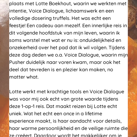
plaats met Lotte Boekhout, waarin we werkten met
intentie, Voice Dialogue, lichaamswerk en een
volledige dosering truffels. Het was echt een
feestje! Een cadeau aan mezelf. Een innerlijke reis in
dit volgende hoofdstuk van mijn leven, waarin ik
soms worstel met wat er nu is: onduidelijkheid en
onzekerheid over het pad dat ik wil volgen. Tijdens
deze dag deden we o.a. Voice Dialogue, waarin mijn
Pusher duidelijk naar voren kwam, maar ook het
deel dat tevreden is en plezier kan maken, no
matter what.
Lotte werkt met krachtige tools en Voice Dialogue
was voor mij ook echt van grote waarde tijdens
deze 1-op-1 reis. Dat maakt reizen bij Lotte echt
uniek. Wat het echt een once in a lifetime
experience maakt, is haar aandacht voor details,
haar warme persoonlijkheid en de veilige ruimte die
ze creëert. Daardoor wordt het makkelijker om je